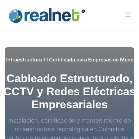
Ir al contenido
Infraestructura TI Certificada para Empresas en Medellí
Cableado Estructurado,
CCTV y Redes Eléctricas
Empresariales
Instalación, certificación y mantenimiento de
infraestructura tecnológica en Colombia.
Cuartos de telecomunicaciones, redes eléctricas