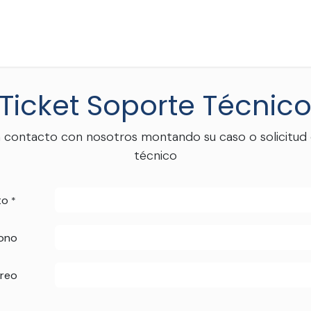
o
Soluciones
Agenda Cita
Quienes Somos
PQRS
Bl
Ticket Soporte Técnic
 contacto con nosotros montando su caso o solicitud
técnico
to
*
fono
rreo