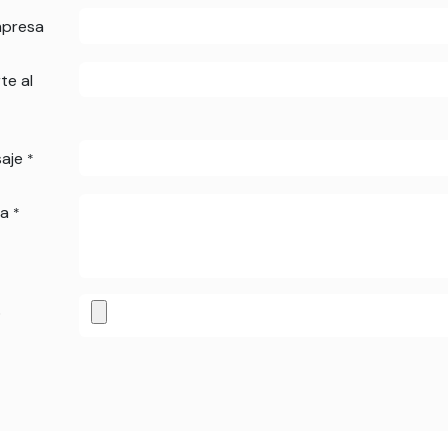
mpresa
te al
aje
*
ta
*
o