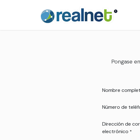
Ir al contenido
Inici
Pongase en
Nombre comple
Número de telé
Dirección de co
electrónico
*